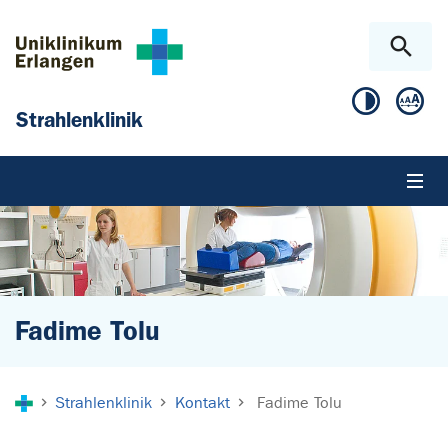
Zum Hauptinhalt springen
Skip to page footer
Strahlenklinik
Fadime Tolu
Sie sind hier:
Strahlenklinik
Kontakt
Fadime Tolu