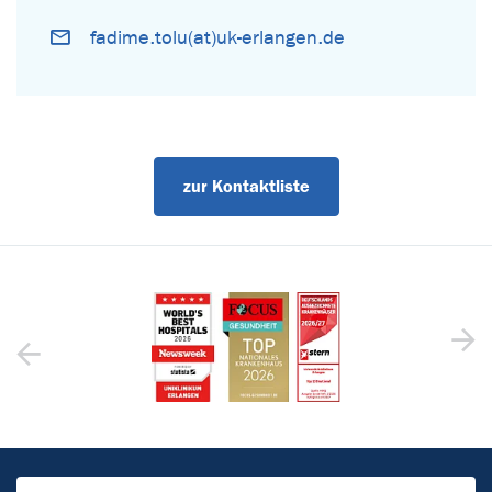
fadime.tolu(at)uk-erlangen.de
zur Kontaktliste