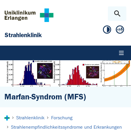
Zum Hauptinhalt springen
Skip to page footer
Strahlenklinik
Marfan-Syndrom (MFS)
Sie sind hier:
Strahlenklinik
Forschung
Strahlenempfindlichkeitssyndrome und Erkrankungen