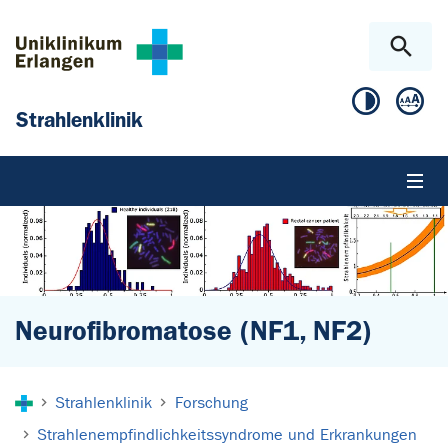
Zum Hauptinhalt springen
Skip to page footer
Strahlenklinik
Neurofibromatose (NF1, NF2)
Sie sind hier:
Strahlenklinik
Forschung
Strahlenempfindlichkeitssyndrome und Erkrankungen