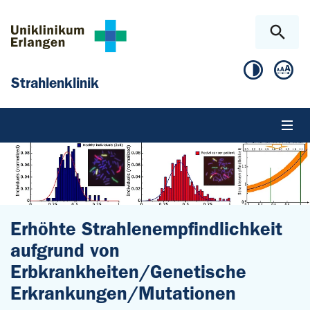
Zum Hauptinhalt springen
Skip to page footer
Strahlenklinik
Erhöhte Strahlenempfindlichkeit
aufgrund von
Erbkrankheiten/Genetische
Erkrankungen/Mutationen